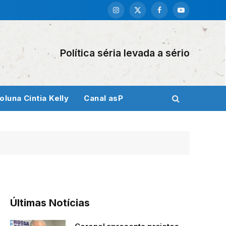
Instagram
X
Facebook
YouTube
(Twitter)
Política séria levada a sério
oluna Cíntia Kelly
Canal asP
Últimas Notícias