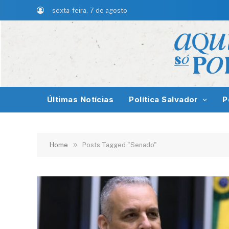
sexta-feira, 7 de agosto
Últimas Notícias
Política Salvador
P
»
Home
Posts Tagged "Senado"