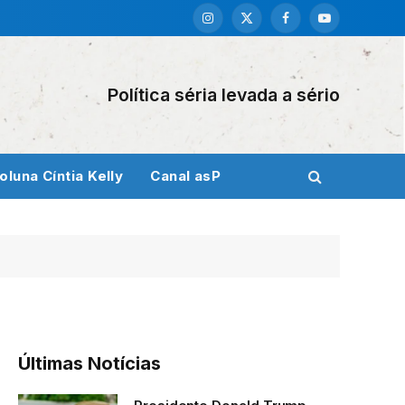
Instagram
X
Facebook
YouTube
(Twitter)
Política séria levada a sério
oluna Cíntia Kelly
Canal asP
Últimas Notícias