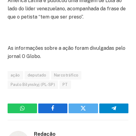
América Latina e publicou uma imagem de Lula ao
lado do líder venezuelano, acompanhada da frase de
que o petista “tem que ser preso”.
As informações sobre a ação foram divulgadas pelo
jornal O Globo.
ação
deputado
Narcotráfico
Paulo Bilynskyj (PL-SP)
PT
WhatsApp
Facebook
Twitter
Telegram
Redação