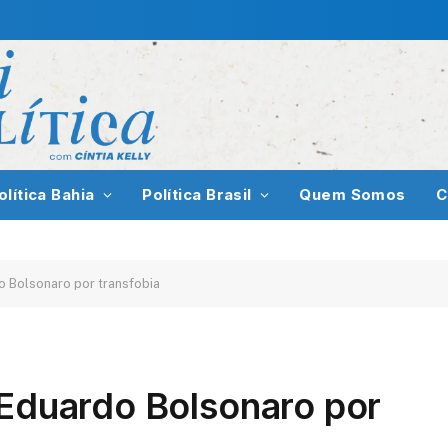
olítica Bahia
Política Brasil
Quem Somos
C
o Bolsonaro por transfobia
 Eduardo Bolsonaro por