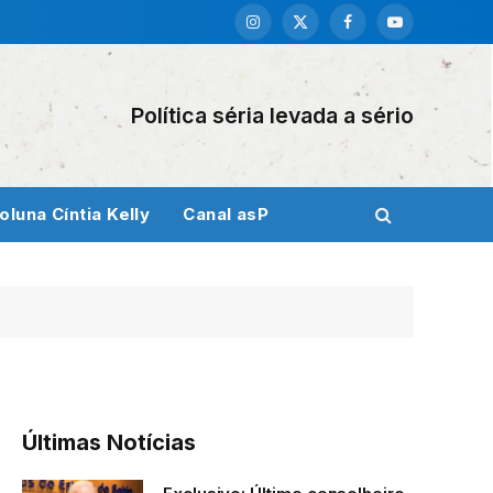
Instagram
X
Facebook
YouTube
(Twitter)
Política séria levada a sério
oluna Cíntia Kelly
Canal asP
Últimas Notícias