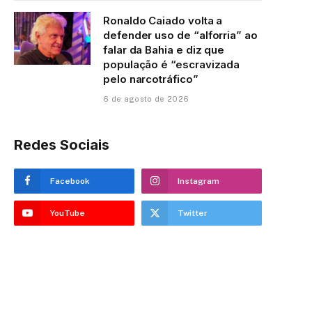
Ronaldo Caiado volta a
defender uso de “alforria” ao
falar da Bahia e diz que
população é “escravizada
pelo narcotráfico”
6 de agosto de 2026
Redes Sociais
Facebook
Instagram
YouTube
Twitter