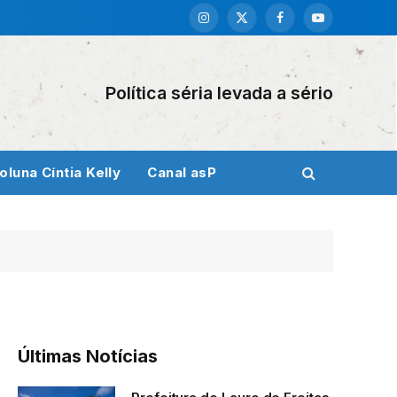
Instagram
X
Facebook
YouTube
(Twitter)
Política séria levada a sério
oluna Cíntia Kelly
Canal asP
Últimas Notícias