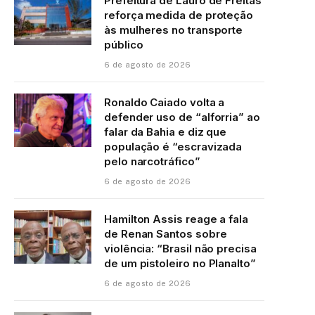
Prefeitura de Lauro de Freitas
reforça medida de proteção
às mulheres no transporte
público
6 de agosto de 2026
Ronaldo Caiado volta a
defender uso de “alforria” ao
falar da Bahia e diz que
população é “escravizada
pelo narcotráfico”
6 de agosto de 2026
Hamilton Assis reage a fala
de Renan Santos sobre
violência: “Brasil não precisa
de um pistoleiro no Planalto”
6 de agosto de 2026