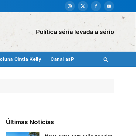
Instagram
X
Facebook
YouTube
(Twitter)
Política séria levada a sério
oluna Cíntia Kelly
Canal asP
Últimas Notícias