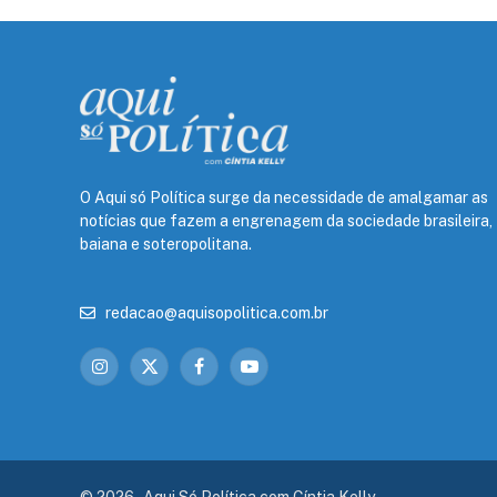
O Aqui só Política surge da necessidade de amalgamar as
notícias que fazem a engrenagem da sociedade brasileira,
baiana e soteropolitana.
redacao@aquisopolitica.com.br
Instagram
X
Facebook
YouTube
(Twitter)
© 2026 - Aqui Só Política com Cíntia Kelly