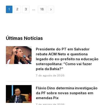
…
Next
1
2
3
18
Últimas Notícias
Presidente do PT em Salvador
rebate ACM Neto e questiona
legado do ex-prefeito na educação
soteropolitana: “Como vai fazer
pela da Bahia?”
7 de agosto de 2026
Flávio Dino determina investigação
da PF sobre novas suspeitas em
emendas Pix
7 de agosto de 2026