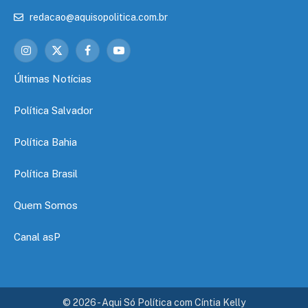
redacao@aquisopolitica.com.br
Instagram
X
Facebook
YouTube
(Twitter)
Últimas Notícias
Política Salvador
Política Bahia
Política Brasil
Quem Somos
Canal asP
© 2026 - Aqui Só Política com Cíntia Kelly