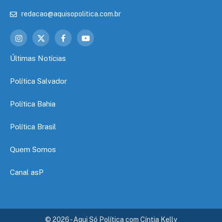
redacao@aquisopolitica.com.br
Instagram
X
Facebook
YouTube
(Twitter)
Últimas Notícias
Política Salvador
Política Bahia
Política Brasil
Quem Somos
Canal asP
© 2026 - Aqui Só Política com Cíntia Kelly