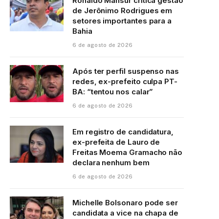
Ronaldo Mansur critica gestão
de Jerônimo Rodrigues em
setores importantes para a
Bahia
6 de agosto de 2026
Após ter perfil suspenso nas
redes, ex-prefeito culpa PT-
BA: “tentou nos calar”
6 de agosto de 2026
Em registro de candidatura,
ex-prefeita de Lauro de
Freitas Moema Gramacho não
declara nenhum bem
6 de agosto de 2026
Michelle Bolsonaro pode ser
candidata a vice na chapa de