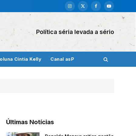
Instagram
X
Facebook
YouTube
(Twitter)
Política séria levada a sério
oluna Cíntia Kelly
Canal asP
Últimas Notícias