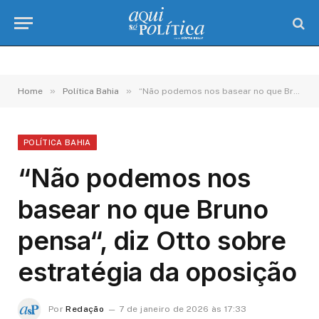
»
»
Home
Política Bahia
“Não podemos nos basear no que Bruno pensa“, diz Otto sobre estratégia da oposição
POLÍTICA BAHIA
“Não podemos nos
basear no que Bruno
pensa“, diz Otto sobre
estratégia da oposição
Por
Redação
7 de janeiro de 2026 às 17:33