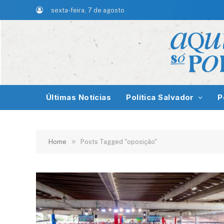
sexta-feira, 7 de agosto
Últimas Notícias
Política Salvador
P
»
Home
Posts Tagged "oposição"