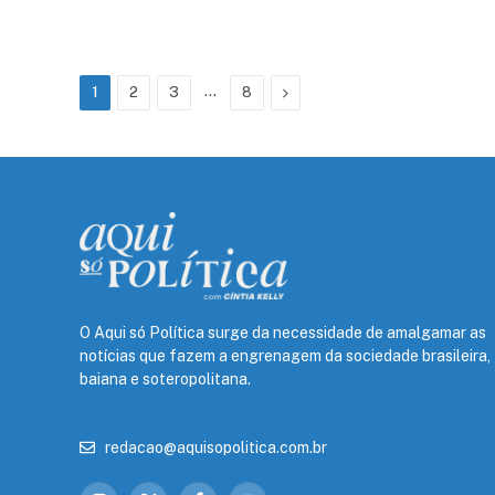
…
Next
1
2
3
8
O Aqui só Política surge da necessidade de amalgamar as
notícias que fazem a engrenagem da sociedade brasileira,
baiana e soteropolitana.
redacao@aquisopolitica.com.br