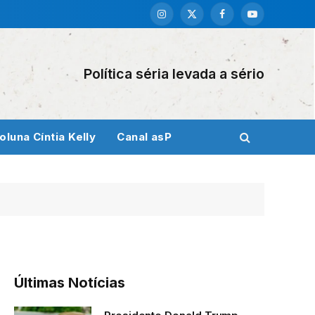
Instagram
X
Facebook
YouTube
(Twitter)
Política séria levada a sério
oluna Cíntia Kelly
Canal asP
Últimas Notícias