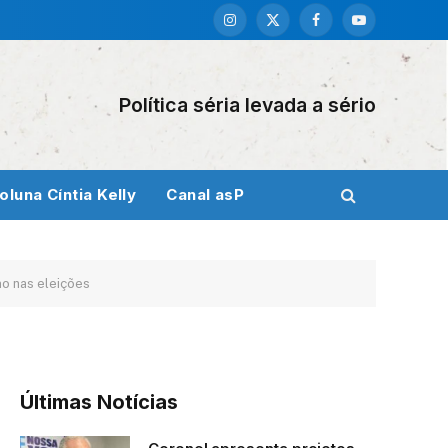
Instagram
X
Facebook
YouTube
(Twitter)
Política séria levada a sério
oluna Cíntia Kelly
Canal asP
mo nas eleições
Últimas Notícias