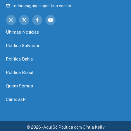
redacao@aquisopolitica.com.br
Instagram
X
Facebook
YouTube
(Twitter)
Últimas Notícias
Política Salvador
Política Bahia
Política Brasil
Quem Somos
Canal asP
© 2026 - Aqui Só Política com Cíntia Kelly