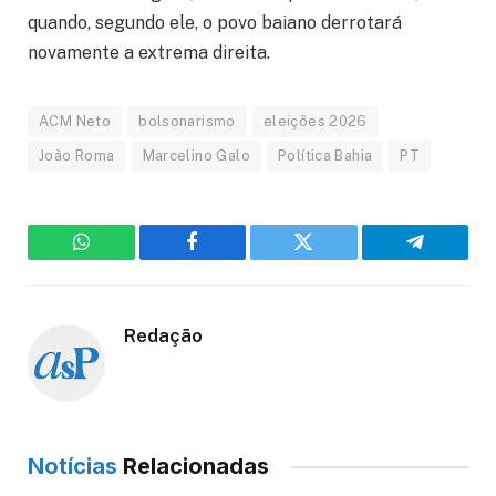
quando, segundo ele, o povo baiano derrotará
novamente a extrema direita.
ACM Neto
bolsonarismo
eleições 2026
João Roma
Marcelino Galo
Política Bahia
PT
WhatsApp
Facebook
Twitter
Telegram
Redação
Notícias
Relacionadas