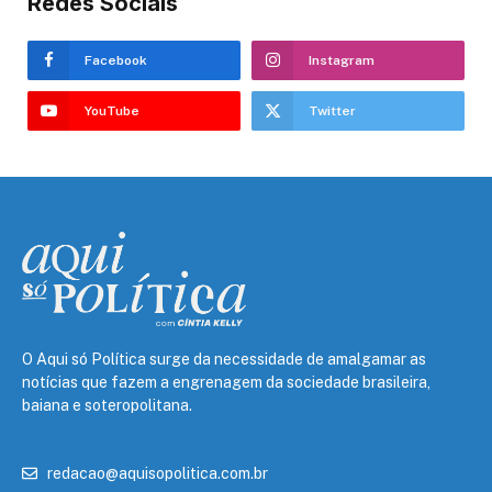
Redes Sociais
Facebook
Instagram
YouTube
Twitter
O Aqui só Política surge da necessidade de amalgamar as
notícias que fazem a engrenagem da sociedade brasileira,
baiana e soteropolitana.
redacao@aquisopolitica.com.br