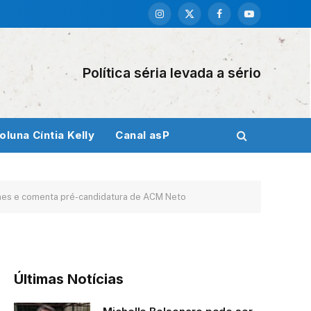
Instagram
X
Facebook
YouTube
(Twitter)
Política séria levada a sério
oluna Cíntia Kelly
Canal asP
omes e comenta pré-candidatura de ACM Neto
Últimas Notícias