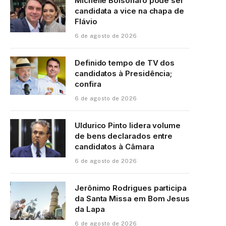
Michelle Bolsonaro pode ser
candidata a vice na chapa de
Flávio
6 de agosto de 2026
Definido tempo de TV dos
candidatos à Presidência;
confira
6 de agosto de 2026
Uldurico Pinto lidera volume
de bens declarados entre
candidatos à Câmara
6 de agosto de 2026
Jerônimo Rodrigues participa
da Santa Missa em Bom Jesus
da Lapa
6 de agosto de 2026