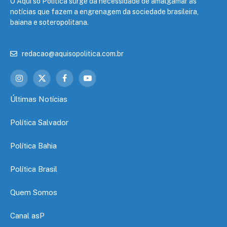
O Aqui só Política surge da necessidade de amalgamar as
notícias que fazem a engrenagem da sociedade brasileira,
baiana e soteropolitana.
redacao@aquisopolitica.com.br
Instagram
X
Facebook
YouTube
(Twitter)
Últimas Notícias
Política Salvador
Política Bahia
Política Brasil
Quem Somos
Canal asP