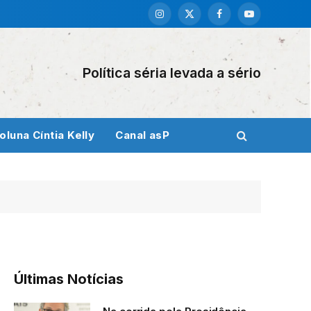
Instagram
X
Facebook
YouTube
(Twitter)
Política séria levada a sério
oluna Cíntia Kelly
Canal asP
Últimas Notícias