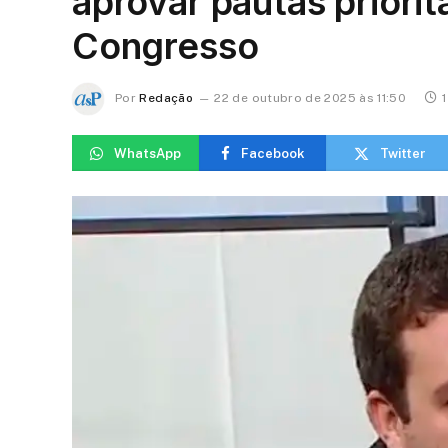
aprovar pautas priori
Congresso
Por
Redação
22 de outubro de 2025 às 11:50
1
WhatsApp
Facebook
Twitter