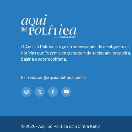
O Aqui só Política surge da necessidade de amalgamar as
notícias que fazem a engrenagem da sociedade brasileira,
baiana e soteropolitana.
redacao@aquisopolitica.com.br
Instagram
X
Facebook
YouTube
(Twitter)
© 2026 - Aqui Só Política com Cíntia Kelly