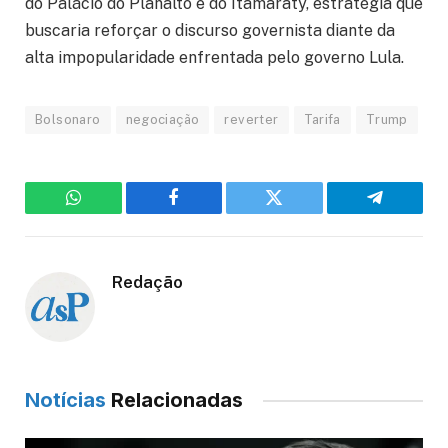
do Palácio do Planalto e do Itamaraty, estratégia que
buscaria reforçar o discurso governista diante da
alta impopularidade enfrentada pelo governo Lula.
Bolsonaro
negociação
reverter
Tarifa
Trump
WhatsApp
Facebook
Twitter
Telegram
Redação
Notícias
Relacionadas