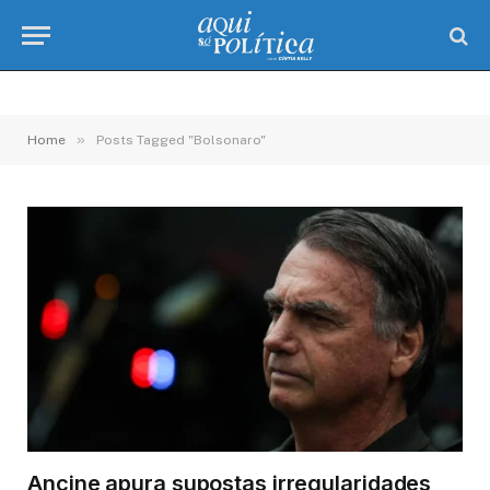
»
Home
Posts Tagged "Bolsonaro"
Ancine apura supostas irregularidades