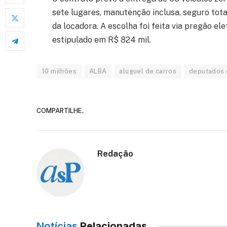
sete lugares, manutenção inclusa, seguro tota
da locadora. A escolha foi feita via pregão el
estipulado em R$ 824 mil.
10 milhões
ALBA
aluguel de carros
deputados 
COMPARTILHE.
Redação
Notícias
Relacionadas