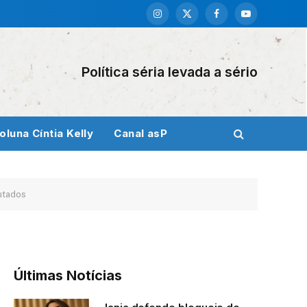
Instagram
X
Facebook
YouTube
(Twitter)
Política séria levada a sério
oluna Cíntia Kelly
Canal asP
utados
Últimas Notícias