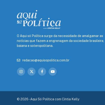
O Aqui só Política surge da necessidade de amalgamar as
notícias que fazem a engrenagem da sociedade brasileira,
baiana e soteropolitana.
redacao@aquisopolitica.com.br
Instagram
X
Facebook
YouTube
(Twitter)
© 2026 - Aqui Só Política com Cíntia Kelly