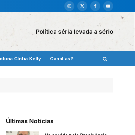
Instagram
X
Facebook
YouTube
(Twitter)
Política séria levada a sério
oluna Cíntia Kelly
Canal asP
Últimas Notícias