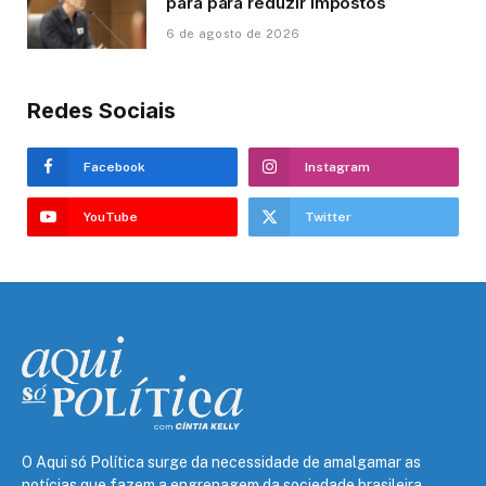
para para reduzir impostos
6 de agosto de 2026
Redes Sociais
Facebook
Instagram
YouTube
Twitter
O Aqui só Política surge da necessidade de amalgamar as
notícias que fazem a engrenagem da sociedade brasileira,