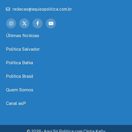
redacao@aquisopolitica.com.br
Instagram
X
Facebook
YouTube
(Twitter)
Últimas Notícias
Política Salvador
Política Bahia
Política Brasil
Quem Somos
Canal asP
© 2026 - Aqui Só Política com Cíntia Kelly