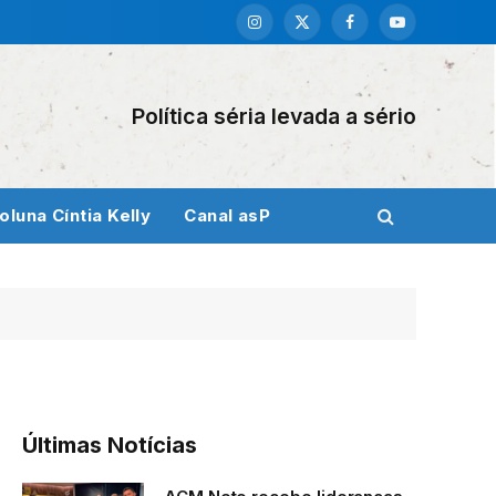
Instagram
X
Facebook
YouTube
(Twitter)
Política séria levada a sério
oluna Cíntia Kelly
Canal asP
Últimas Notícias