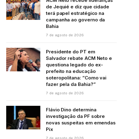
ACM Neto recebe lideranças
de Jequié e diz que cidade
terá papel estratégico na
campanha ao governo da
Bahia
7 de agosto de 2026
Presidente do PT em
Salvador rebate ACM Neto e
questiona legado do ex-
prefeito na educação
soteropolitana: “Como vai
fazer pela da Bahia?”
7 de agosto de 2026
Flávio Dino determina
investigação da PF sobre
novas suspeitas em emendas
Pix
7 de agosto de 2026