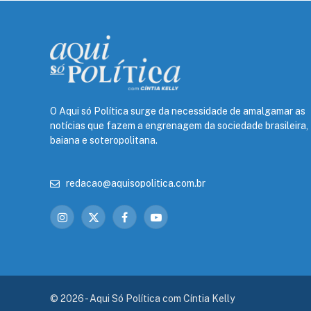
O Aqui só Política surge da necessidade de amalgamar as
notícias que fazem a engrenagem da sociedade brasileira,
baiana e soteropolitana.
redacao@aquisopolitica.com.br
Instagram
X
Facebook
YouTube
(Twitter)
© 2026 - Aqui Só Política com Cíntia Kelly