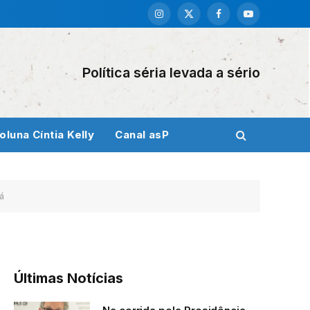
Instagram
X
Facebook
YouTube
(Twitter)
Política séria levada a sério
oluna Cíntia Kelly
Canal asP
á
Últimas Notícias