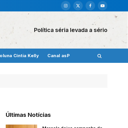
Instagram
X
Facebook
YouTube
(Twitter)
Política séria levada a sério
oluna Cíntia Kelly
Canal asP
Últimas Notícias