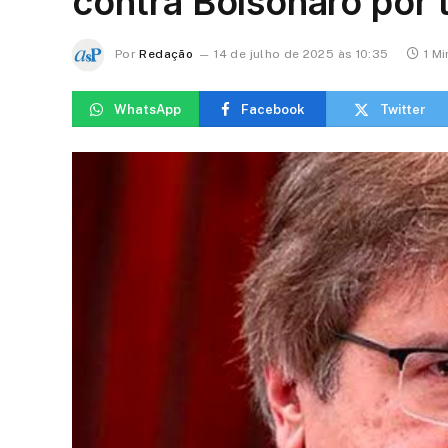
contra Bolsonaro por 
Por
Redação
14 de julho de 2025 às 10:35
1 Mi
WhatsApp
Facebook
Twitter