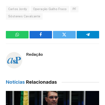
Carlos Jordy
Operação Galho Fraco
PF
Sóstenes Cavalcante
WhatsApp
Facebook
Twitter
Telegram
Redação
Notícias
Relacionadas