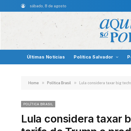
sábado, 8 de agosto
Últimas Notícias
Política Salvador
P
»
»
Home
Política Brasil
Lula considera taxar big tec
POLÍTICA BRASIL
Lula considera taxar 