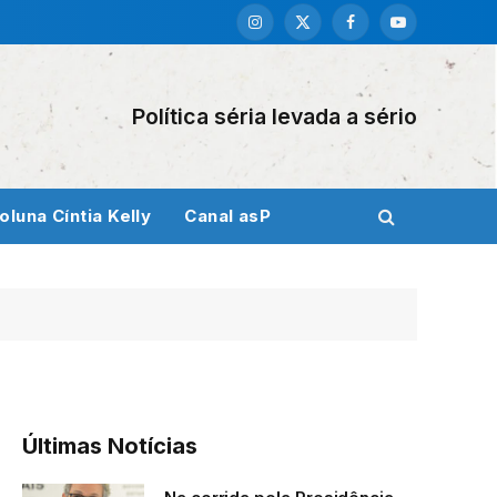
Instagram
X
Facebook
YouTube
(Twitter)
Política séria levada a sério
oluna Cíntia Kelly
Canal asP
Últimas Notícias