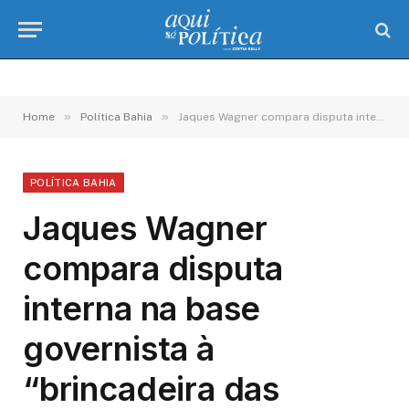
»
»
Home
Política Bahia
Jaques Wagner compara disputa interna na base governista à “brincadeira das cadeiras” e indica acordo
POLÍTICA BAHIA
Jaques Wagner
compara disputa
interna na base
governista à
“brincadeira das