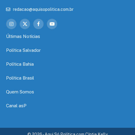
redacao@aquisopolitica.com.br
Instagram
X
Facebook
YouTube
(Twitter)
Últimas Notícias
Política Salvador
Política Bahia
Política Brasil
Quem Somos
Canal asP
© 2026 - Aqui Só Política com Cíntia Kelly