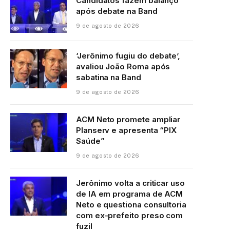
Candidatos fazem balanço
após debate na Band
9 de agosto de 2026
‘Jerônimo fugiu do debate’,
avaliou João Roma após
sabatina na Band
9 de agosto de 2026
ACM Neto promete ampliar
Planserv e apresenta “PIX
Saúde”
9 de agosto de 2026
Jerônimo volta a criticar uso
de IA em programa de ACM
Neto e questiona consultoria
com ex-prefeito preso com
fuzil