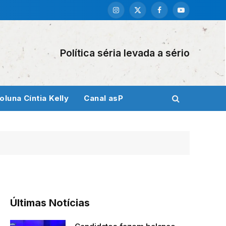
Instagram
X
Facebook
YouTube
(Twitter)
Política séria levada a sério
oluna Cíntia Kelly
Canal asP
Últimas Notícias