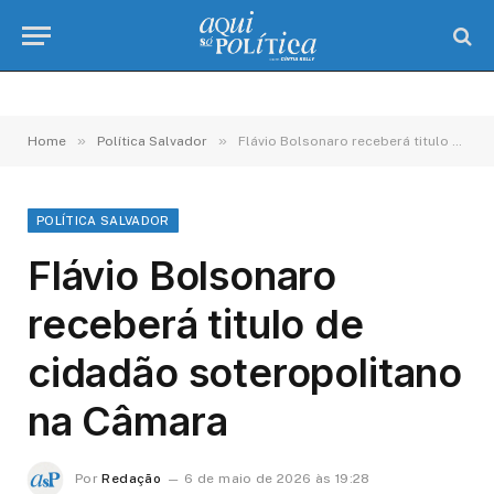
»
»
Home
Política Salvador
Flávio Bolsonaro receberá titulo de cidadão soteropolitano na Câmara
POLÍTICA SALVADOR
Flávio Bolsonaro
receberá titulo de
cidadão soteropolitano
na Câmara
Por
Redação
6 de maio de 2026 às 19:28