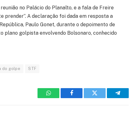
eunião no Palácio do Planalto, e a fala de Freire
ue te prender”. A declaração foi dada em resposta a
República, Paulo Gonet, durante o depoimento de
o plano golpista envolvendo Bolsonaro, conhecido
a do golpe
STF
WhatsApp
Facebook
Twitter
Telegram