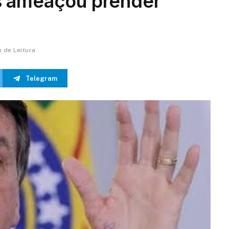
s ameaçou prender
n de Leitura
Telegram