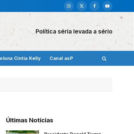
Instagram
X
Facebook
YouTube
(Twitter)
Política séria levada a sério
oluna Cíntia Kelly
Canal asP
Últimas Notícias