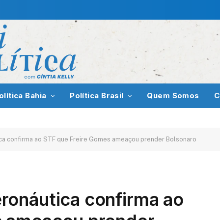
olítica Bahia
Política Brasil
Quem Somos
C
ca confirma ao STF que Freire Gomes ameaçou prender Bolsonaro
onáutica confirma ao