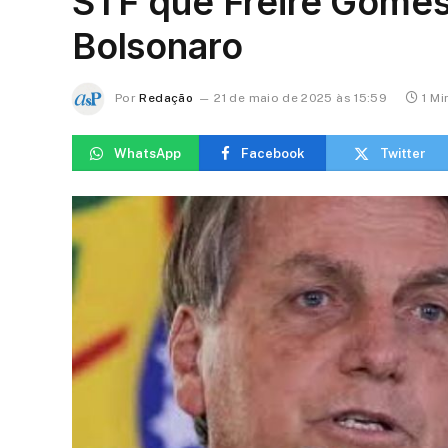
STF que Freire Gome
Bolsonaro
Por
Redação
21 de maio de 2025 às 15:59
1 Mi
WhatsApp
Facebook
Twitter