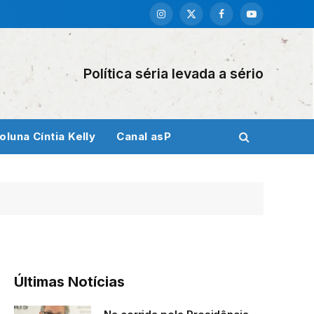
Instagram
X
Facebook
YouTube
(Twitter)
Política séria levada a sério
oluna Cíntia Kelly
Canal asP
Últimas Notícias