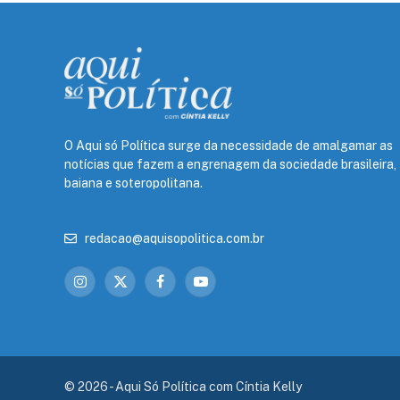
O Aqui só Política surge da necessidade de amalgamar as
notícias que fazem a engrenagem da sociedade brasileira,
baiana e soteropolitana.
redacao@aquisopolitica.com.br
Instagram
X
Facebook
YouTube
(Twitter)
© 2026 - Aqui Só Política com Cíntia Kelly