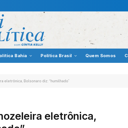
olítica Bahia
Política Brasil
Quem Somos
C
a eletrônica, Bolsonaro diz: “humilhado”
ozeleira eletrônica,