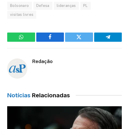
Bolsonaro
Defesa
lideranças
PL
visitas livres
WhatsApp
Facebook
Twitter
Telegram
Redação
Notícias
Relacionadas