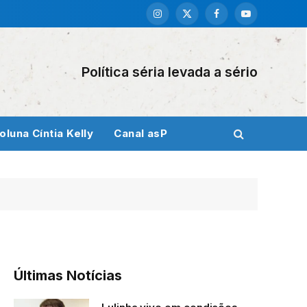
Instagram
X
Facebook
YouTube
(Twitter)
Política séria levada a sério
oluna Cíntia Kelly
Canal asP
Últimas Notícias