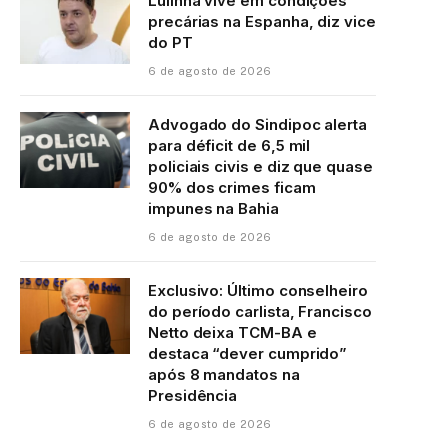
Lulinha vive em condições
precárias na Espanha, diz vice
do PT
6 de agosto de 2026
Advogado do Sindipoc alerta
para déficit de 6,5 mil
policiais civis e diz que quase
90% dos crimes ficam
impunes na Bahia
6 de agosto de 2026
Exclusivo: Último conselheiro
do período carlista, Francisco
Netto deixa TCM-BA e
destaca “dever cumprido”
após 8 mandatos na
Presidência
6 de agosto de 2026