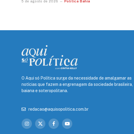
Política Bahia
5 de agosto de 2026
O Aqui só Política surge da necessidade de amalgamar as
notícias que fazem a engrenagem da sociedade brasileira,
baiana e soteropolitana.
redacao@aquisopolitica.com.br
Instagram
X
Facebook
YouTube
(Twitter)