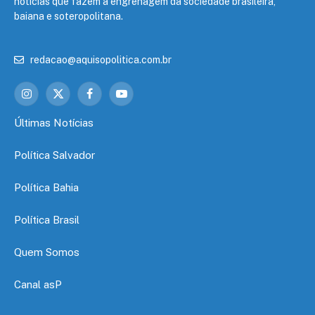
notícias que fazem a engrenagem da sociedade brasileira,
baiana e soteropolitana.
redacao@aquisopolitica.com.br
Instagram
X
Facebook
YouTube
(Twitter)
Últimas Notícias
Política Salvador
Política Bahia
Política Brasil
Quem Somos
Canal asP