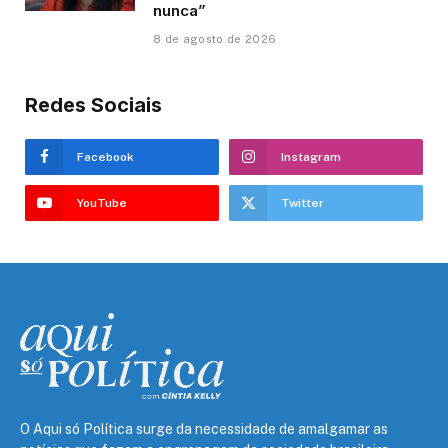
nunca”
8 de agosto de 2026
Redes Sociais
Facebook
Instagram
YouTube
Twitter
O Aqui só Política surge da necessidade de amalgamar as