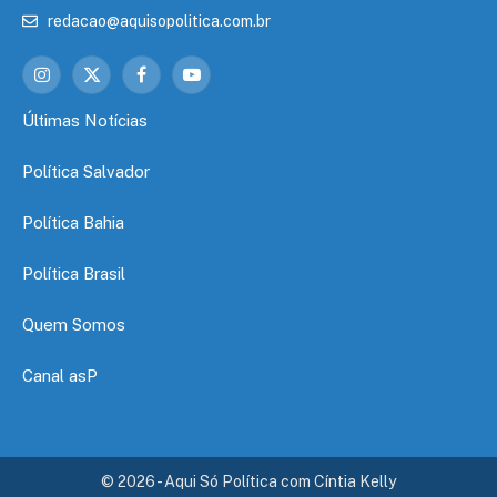
redacao@aquisopolitica.com.br
Instagram
X
Facebook
YouTube
(Twitter)
Últimas Notícias
Política Salvador
Política Bahia
Política Brasil
Quem Somos
Canal asP
© 2026 - Aqui Só Política com Cíntia Kelly