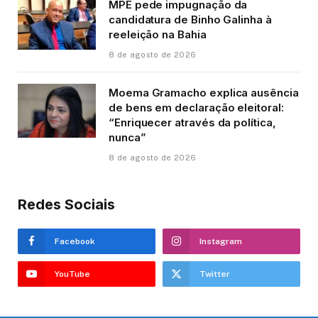
MPE pede impugnação da
candidatura de Binho Galinha à
reeleição na Bahia
8 de agosto de 2026
Moema Gramacho explica ausência
de bens em declaração eleitoral:
“Enriquecer através da política,
nunca”
8 de agosto de 2026
Redes Sociais
Facebook
Instagram
YouTube
Twitter