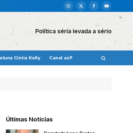
Instagram
X
Facebook
YouTube
(Twitter)
Política séria levada a sério
oluna Cíntia Kelly
Canal asP
Últimas Notícias