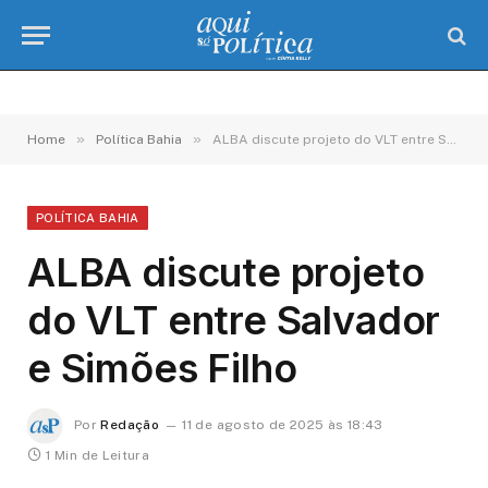
»
»
Home
Política Bahia
ALBA discute projeto do VLT entre Salvador e Simões Filho
POLÍTICA BAHIA
ALBA discute projeto
do VLT entre Salvador
e Simões Filho
Por
Redação
11 de agosto de 2025 às 18:43
1 Min de Leitura