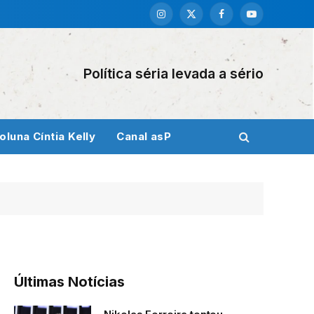
Instagram
X
Facebook
YouTube
(Twitter)
Política séria levada a sério
oluna Cíntia Kelly
Canal asP
Últimas Notícias