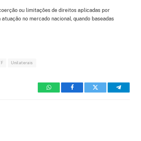
oerção ou limitações de direitos aplicadas por
om atuação no mercado nacional, quando baseadas
TF
Unilaterais
WhatsApp
Facebook
Twitter
Telegram