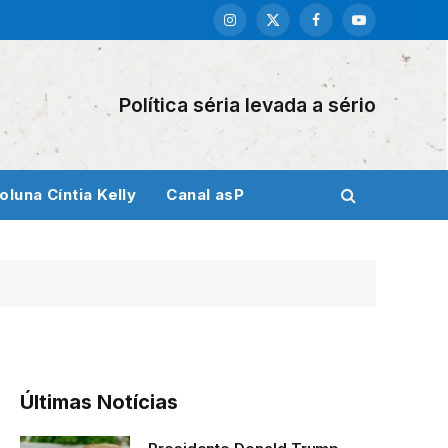
Instagram
X
Facebook
YouTube
(Twitter)
Política séria levada a sério
oluna Cíntia Kelly
Canal asP
Últimas Notícias