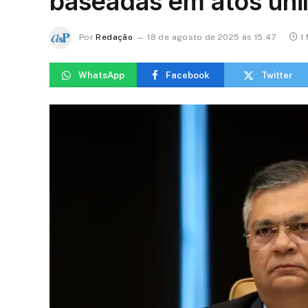
baseadas em atos unil
Por
Redação
18 de agosto de 2025 às 15:47
1
WhatsApp
Facebook
Twitter