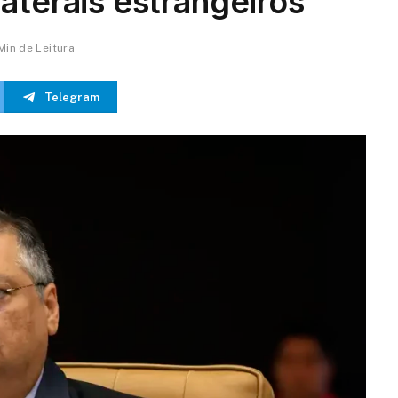
aterais estrangeiros
 Min de Leitura
Telegram