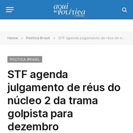
»
»
Home
Política Brasil
STF agenda julgamento de réus do núcleo 2 da trama golpista para dezembro
POLÍTICA BRASIL
STF agenda
julgamento de réus do
núcleo 2 da trama
golpista para
dezembro