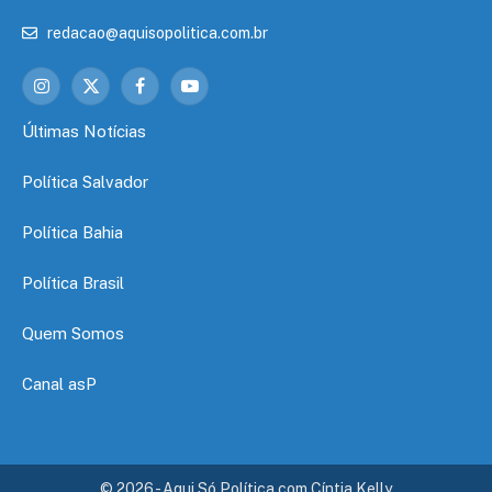
redacao@aquisopolitica.com.br
Instagram
X
Facebook
YouTube
(Twitter)
Últimas Notícias
Política Salvador
Política Bahia
Política Brasil
Quem Somos
Canal asP
© 2026 - Aqui Só Política com Cíntia Kelly