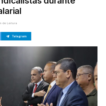
dicalistas durante
larial
in de Leitura
Telegram