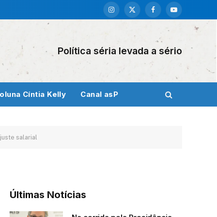
Instagram
X
Facebook
YouTube
(Twitter)
Política séria levada a sério
oluna Cíntia Kelly
Canal asP
uste salarial
Últimas Notícias