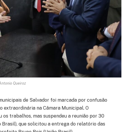
 Antonio Queiroz
 municipais de Salvador foi marcada por confusão
são extraordinária na Câmara Municipal. O
iu os trabalhos, mas suspendeu a reunião por 30
Brasil), que solicitou a entrega do relatório das
efeito Bruno Reis (União Brasil).