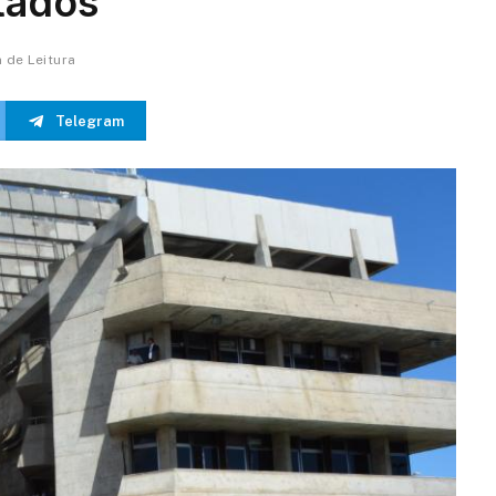
tados
n de Leitura
Telegram