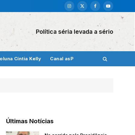
Instagram
X
Facebook
YouTube
(Twitter)
Política séria levada a sério
oluna Cíntia Kelly
Canal asP
Últimas Notícias