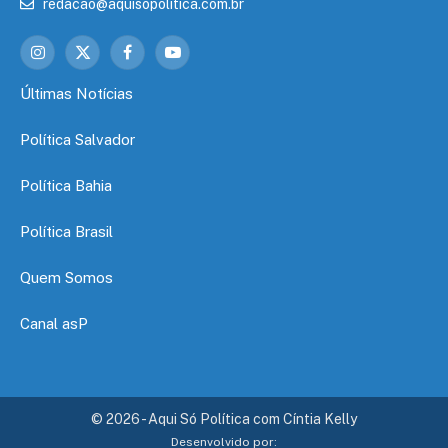
redacao@aquisopolitica.com.br
Instagram
X
Facebook
YouTube
(Twitter)
Últimas Notícias
Política Salvador
Política Bahia
Política Brasil
Quem Somos
Canal asP
© 2026 - Aqui Só Política com Cíntia Kelly
Desenvolvido por: