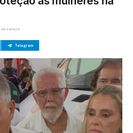
roteção às mulheres na
n de Leitura
Telegram