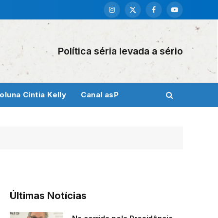
Instagram
X
Facebook
YouTube
(Twitter)
Política séria levada a sério
oluna Cíntia Kelly
Canal asP
Últimas Notícias